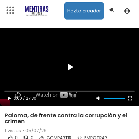
Hazte creador
0:00
/
27:30
Paloma, de frente contra la corrupción y el
crimen
1
vistas • 05/07/26
0
0
COMPARTIR
EMPOTRAR