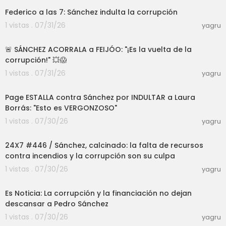
Federico a las 7: Sánchez indulta la corrupción
1 vistas . 07/31/26
yagru
21:05
🚨 SÁNCHEZ ACORRALA a FEIJÓO: "¡Es la vuelta de la
corrupción!" 💥😱
1 vistas . 07/31/26
yagru
03:20
Page ESTALLA contra Sánchez por INDULTAR a Laura
Borrás: "Esto es VERGONZOSO"
1 vistas . 07/30/26
yagru
52:00
24X7 #446 / Sánchez, calcinado: la falta de recursos
contra incendios y la corrupción son su culpa
1 vistas . 07/30/26
yagru
08:15
Es Noticia: La corrupción y la financiación no dejan
descansar a Pedro Sánchez
1 vistas . 07/30/26
yagru
04:30