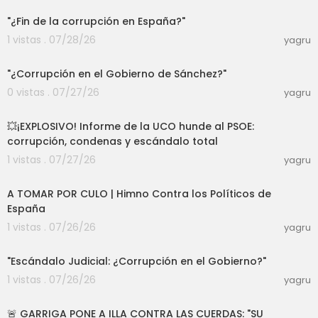
"¿Fin de la corrupción en España?"
1 vistas . 07/28/26
yagru
04:34
"¿Corrupción en el Gobierno de Sánchez?"
0 vistas . 07/27/26
yagru
11:33
💥¡EXPLOSIVO! Informe de la UCO hunde al PSOE:
corrupción, condenas y escándalo total
1 vistas . 07/27/26
yagru
04:27
A TOMAR POR CULO | Himno Contra los Políticos de
España
1 vistas . 07/26/26
yagru
03:51
"Escándalo Judicial: ¿Corrupción en el Gobierno?"
1 vistas . 07/26/26
yagru
07:48
🚨 GARRIGA PONE A ILLA CONTRA LAS CUERDAS: "SU