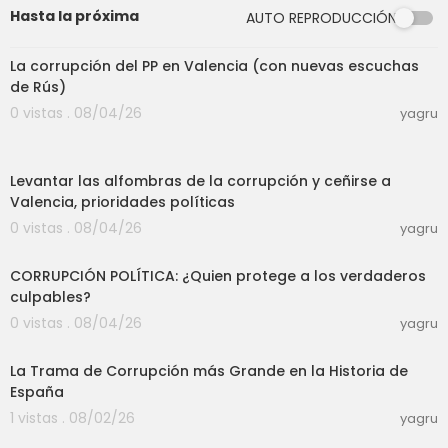
Hasta la próxima
AUTO REPRODUCCIÓN
16:33
La corrupción del PP en Valencia (con nuevas escuchas
de Rús)
0 vistas . 08/04/26
yagru
11:35
Levantar las alfombras de la corrupción y ceñirse a
Valencia, prioridades políticas
0 vistas . 08/04/26
yagru
23:18
CORRUPCIÓN POLÍTICA: ¿Quien protege a los verdaderos
culpables?
0 vistas . 08/04/26
yagru
56:29
La Trama de Corrupción más Grande en la Historia de
España
1 vistas . 08/02/26
yagru
07:04