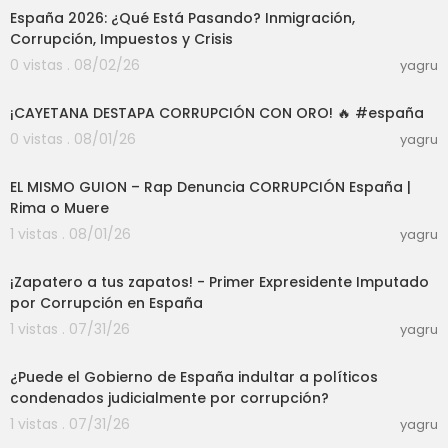
España 2026: ¿Qué Está Pasando? Inmigración,
Corrupción, Impuestos y Crisis
0 vistas . 08/02/26
yagru
05:59
¡CAYETANA DESTAPA CORRUPCIÓN CON ORO! 🔥 #españa
0 vistas . 08/01/26
yagru
04:15
EL MISMO GUION – Rap Denuncia CORRUPCIÓN España |
Rima o Muere
1 vistas . 08/01/26
yagru
03:20
¡Zapatero a tus zapatos! - Primer Expresidente Imputado
por Corrupción en España
1 vistas . 07/31/26
yagru
07:24
¿Puede el Gobierno de España indultar a políticos
condenados judicialmente por corrupción?
1 vistas . 07/31/26
yagru
37:01