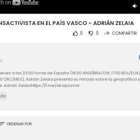
SACTIVISTA EN EL PAÍS VASCO - ADRIÁN ZELAIA
0
0
COMPARTIR
es
ueves a las 23:00 horas de España (18:00 ARG/BRA/CHI, 17:00 BOL/EUA/
00 CRC/MEX), Adrián Zelaia presenta su mirada sobre la geopolítica 
. Adrián Zelaiahttps://t.me/ekaijournal
más
sort
ORDENAR POR