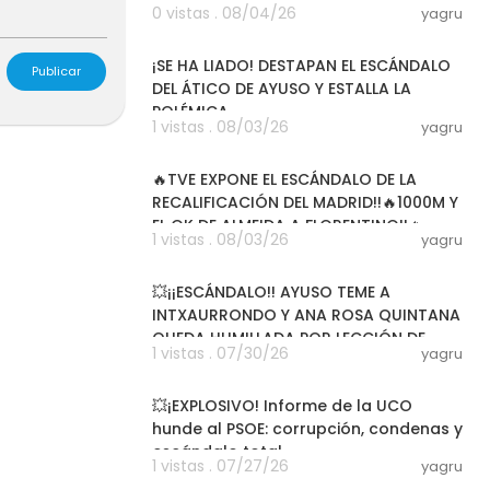
0 vistas . 08/04/26
yagru
29:40
¡SE HA LIADO! DESTAPAN EL ESCÁNDALO
Publicar
DEL ÁTICO DE AYUSO Y ESTALLA LA
POLÉMICA
1 vistas . 08/03/26
yagru
14:31
🔥TVE EXPONE EL ESCÁNDALO DE LA
RECALIFICACIÓN DEL MADRID!!🔥1000M Y
EL OK DE ALMEIDA A FLORENTINO!!🔥
1 vistas . 08/03/26
yagru
10:37
💥¡¡ESCÁNDALO!! AYUSO TEME A
INTXAURRONDO Y ANA ROSA QUINTANA
QUEDA HUMILLADA POR LECCIÓN DE
1 vistas . 07/30/26
yagru
RTVE MAS
11:33
💥¡EXPLOSIVO! Informe de la UCO
hunde al PSOE: corrupción, condenas y
escándalo total
1 vistas . 07/27/26
yagru
03:51