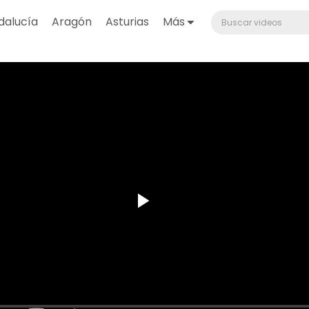
dalucía
Aragón
Asturias
Más