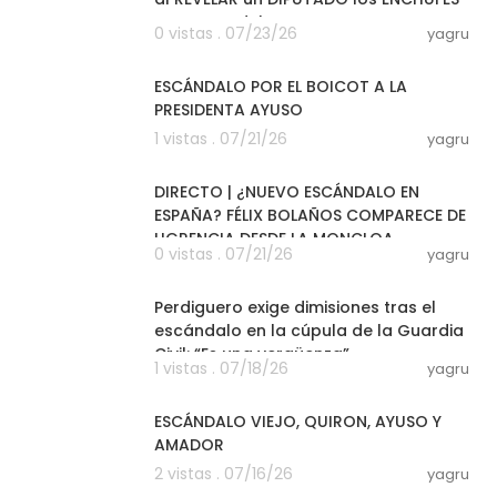
y ESTAFAS del PSOE en ANDALUCIA
0 vistas . 07/23/26
yagru
13:03
ESCÁNDALO POR EL BOICOT A LA
PRESIDENTA AYUSO
1 vistas . 07/21/26
yagru
07:20
DIRECTO | ¿NUEVO ESCÁNDALO EN
ESPAÑA? FÉLIX BOLAÑOS COMPARECE DE
UGRENCIA DESDE LA MONCLOA
0 vistas . 07/21/26
yagru
07:54
Perdiguero exige dimisiones tras el
escándalo en la cúpula de la Guardia
Civil: “Es una vergüenza”
1 vistas . 07/18/26
yagru
13:26
ESCÁNDALO VIEJO, QUIRON, AYUSO Y
AMADOR
2 vistas . 07/16/26
yagru
15:33