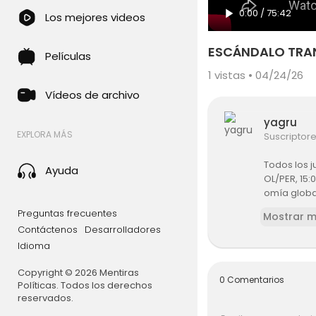
0:00
/
75:42
Los mejores videos
ESCÁNDALO TRAN
Películas
1
vistas • 04/24/26
Vídeos de archivo
yagru
EXPLORA MÁS
Suscriptor
Todos los j
Ayuda
OL/PER, 15:
omía global
Preguntas frecuentes
Mostrar 
Contáctenos
Desarrolladores
Idioma
Copyright © 2026 Mentiras
0 Comentarios
Políticas. Todos los derechos
reservados.