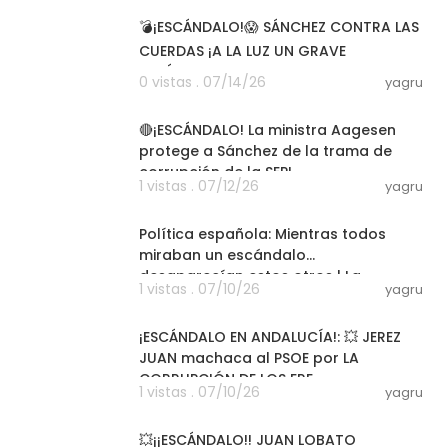
💣¡ESCÁNDALO!😱 SÁNCHEZ CONTRA LAS
CUERDAS ¡A LA LUZ UN GRAVE
ESCÁNDALO QUE SALPICA A SU HIJA
0 vistas . 07/14/26
yagru
CARLOTA!
02:25:29
🔴¡ESCÁNDALO! La ministra Aagesen
protege a Sánchez de la trama de
corrupción de la SEPI
1 vistas . 07/12/26
yagru
01:31:49
Política española: Mientras todos
miraban un escándalo...
desaparecían estos otros | La
1 vistas . 07/10/26
yagru
Cafetera
09:59
¡ESCÁNDALO EN ANDALUCÍA!: 💥 JEREZ
JUAN machaca al PSOE por LA
CORRUPCIÓN DE LOS ERE
1 vistas . 07/10/26
yagru
33:01
💥¡¡ESCÁNDALO!! JUAN LOBATO