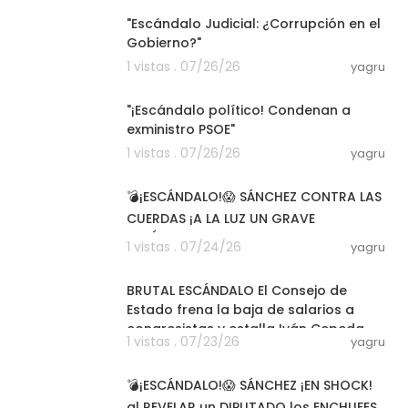
"Escándalo Judicial: ¿Corrupción en el
Gobierno?"
1 vistas . 07/26/26
yagru
03:39
"¡Escándalo político! Condenan a
exministro PSOE"
1 vistas . 07/26/26
yagru
15:33
💣¡ESCÁNDALO!😱 SÁNCHEZ CONTRA LAS
CUERDAS ¡A LA LUZ UN GRAVE
ESCÁNDALO QUE SALPICA A SU HIJA
1 vistas . 07/24/26
yagru
CARLOTA!
03:01
BRUTAL ESCÁNDALO El Consejo de
Estado frena la baja de salarios a
congresistas y estalla Iván Cepeda
1 vistas . 07/23/26
yagru
08:27
💣¡ESCÁNDALO!😱 SÁNCHEZ ¡EN SHOCK!
al REVELAR un DIPUTADO los ENCHUFES