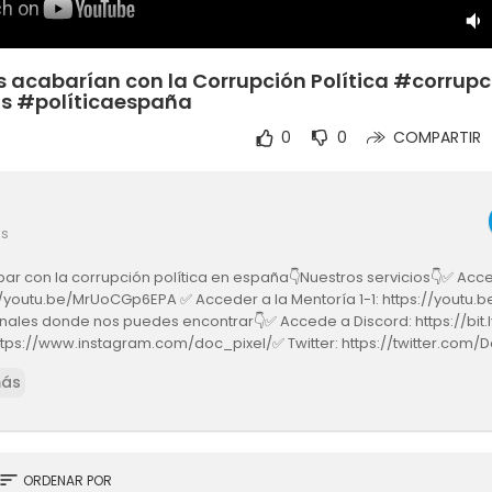
s acabarían con la Corrupción Política #corrupc
s #políticaespaña
0
0
COMPARTIR
es
r con la corrupción política en españa👇Nuestros servicios👇✅ Acc
s://youtu.be/MrUoCGp6EPA ✅ Acceder a la Mentoría 1-1: https://youtu
ales donde nos puedes encontrar👇✅ Accede a Discord: https://bit.l
ttps://www.instagram.com/doc_pixel/✅ Twitter: https://twitter.com/
: https://docpixelnft.com/
más
sort
ORDENAR POR