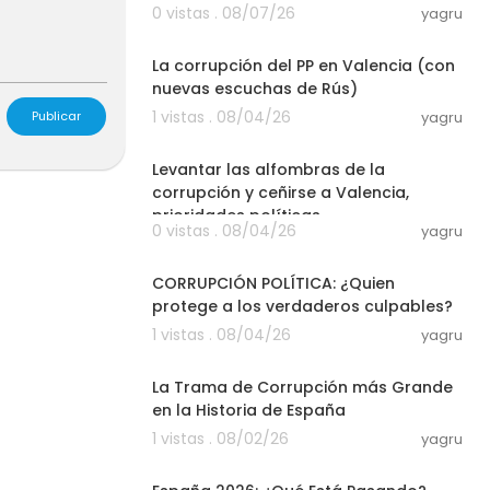
0 vistas . 08/07/26
yagru
16:33
La corrupción del PP en Valencia (con
nuevas escuchas de Rús)
1 vistas . 08/04/26
Publicar
yagru
11:35
Levantar las alfombras de la
corrupción y ceñirse a Valencia,
prioridades políticas
0 vistas . 08/04/26
yagru
23:18
CORRUPCIÓN POLÍTICA: ¿Quien
protege a los verdaderos culpables?
1 vistas . 08/04/26
yagru
56:29
La Trama de Corrupción más Grande
en la Historia de España
1 vistas . 08/02/26
yagru
07:04