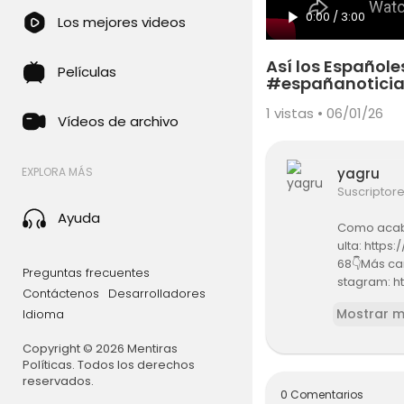
0:00
/
3:00
Los mejores videos
Así los Españole
Películas
#españanoticia
1
vistas • 06/01/26
Vídeos de archivo
yagru
EXPLORA MÁS
Suscriptor
Ayuda
Como acaba
ulta: http
68👇Más can
Preguntas frecuentes
stagram: h
Contáctenos
Desarrolladores
Página Web
Mostrar 
Idioma
Copyright © 2026 Mentiras
Políticas. Todos los derechos
reservados.
0 Comentarios