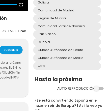
Galicia
Comunidad de Madrid
ión
Región de Murcia
Comunidad Foral de Navarra
EMPOTRAR
País Vasco
La Rioja
Ciudad Autónoma de Ceuta
SUSCRIBIR
Ciudad Autónoma de Melilla
ede a la Cons
Otro
.be/xAp3bZN_o
y/3IJslK6✅ In
DocpixelNFT✅
Hasta la próxima
AUTO REPRODUCCIÓN
15:43
¿Se está convirtiendo España en el
hazmerreír de Europa? | Así lo veo yo
#2