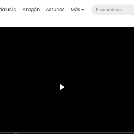
dalucía
Aragón
Asturias
Más