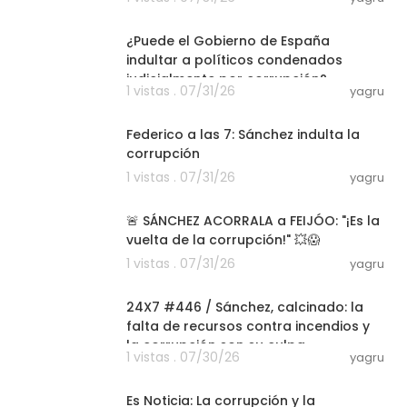
07:24
¿Puede el Gobierno de España
indultar a políticos condenados
judicialmente por corrupción?
1 vistas . 07/31/26
yagru
37:01
Federico a las 7: Sánchez indulta la
corrupción
1 vistas . 07/31/26
yagru
21:05
🚨 SÁNCHEZ ACORRALA a FEIJÓO: "¡Es la
vuelta de la corrupción!" 💥😱
1 vistas . 07/31/26
yagru
52:00
24X7 #446 / Sánchez, calcinado: la
falta de recursos contra incendios y
la corrupción son su culpa
1 vistas . 07/30/26
yagru
08:15
Es Noticia: La corrupción y la