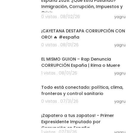
España 2026: ¿Qué Está Pasando?
Inmigración, Corrupción, Impuestos y
Crisis
0 vistas . 08/02/26
yagru
05:59
¡CAYETANA DESTAPA CORRUPCIÓN CON
ORO! 🔥 #españa
0 vistas . 08/01/26
yagru
04:15
EL MISMO GUION – Rap Denuncia
CORRUPCIÓN España | Rima o Muere
1 vistas . 08/01/26
yagru
02:01:40
Todo está conectado: política, clima,
fronteras y control sanitario
0 vistas . 07/31/26
yagru
03:20
¡Zapatero a tus zapatos! - Primer
Expresidente Imputado por
Corrupción en España
1 vistas . 07/31/26
yagru