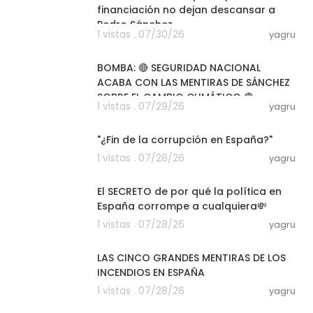
financiación no dejan descansar a
Pedro Sánchez
1 vistas . 07/30/26
yagru
47:49
BOMBA: 🔴 SEGURIDAD NACIONAL
ACABA CON LAS MENTIRAS DE SÁNCHEZ
SOBRE EL CAMBIO CLIMÁTICO 🔴
1 vistas . 07/29/26
yagru
04:30
"¿Fin de la corrupción en España?"
1 vistas . 07/28/26
yagru
09:46
El SECRETO de por qué la política en
España corrompe a cualquiera💸
1 vistas . 07/28/26
yagru
04:25
LAS CINCO GRANDES MENTIRAS DE LOS
INCENDIOS EN ESPAÑA
1 vistas . 07/28/26
yagru
04:34