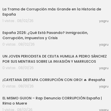
56:29
La Trama de Corrupción más Grande en la Historia de
España
1 vistas . 08/02/26
yagru
07:04
España 2026: ¿Qué Está Pasando? Inmigración,
Corrupción, Impuestos y Crisis
0 vistas . 08/02/26
yagru
20:24
UN JOVEN PERIODISTA DE CEUTA HUMILLA A PEDRO SÁNCHEZ
POR SUS MENTIRAS SOBRE LA INVASIÓN Y MARRUECOS
0 vistas . 08/01/26
yagru
05:59
¡CAYETANA DESTAPA CORRUPCIÓN CON ORO! 🔥 #españa
0 vistas . 08/01/26
yagru
04:15
EL MISMO GUION – Rap Denuncia CORRUPCIÓN España |
Rima o Muere
1 vistas . 08/01/26
yagru