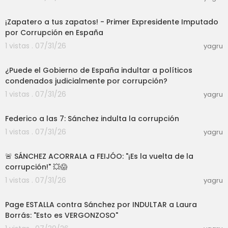
03:20
¡Zapatero a tus zapatos! - Primer Expresidente Imputado
por Corrupción en España
1 vistas . 07/31/26
yagru
07:24
¿Puede el Gobierno de España indultar a políticos
condenados judicialmente por corrupción?
1 vistas . 07/31/26
yagru
37:01
Federico a las 7: Sánchez indulta la corrupción
1 vistas . 07/31/26
yagru
21:05
🚨 SÁNCHEZ ACORRALA a FEIJÓO: "¡Es la vuelta de la
corrupción!" 💥😱
1 vistas . 07/31/26
yagru
03:20
Page ESTALLA contra Sánchez por INDULTAR a Laura
Borrás: "Esto es VERGONZOSO"