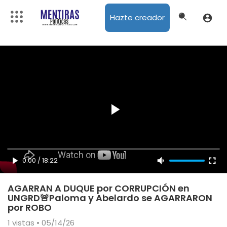
Hazte creador
0:00
/
18:22
AGARRAN A DUQUE por CORRUPCIÓN en
UNGRD🚨Paloma y Abelardo se AGARRARON
por ROBO
1
vistas • 05/14/26