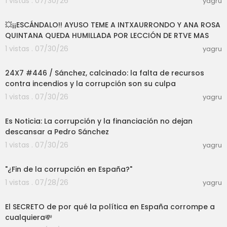
1 vistas . 07/30/26
yagru
10:37
💥¡¡ESCÁNDALO!! AYUSO TEME A INTXAURRONDO Y ANA ROSA
QUINTANA QUEDA HUMILLADA POR LECCIÓN DE RTVE MAS
1 vistas . 07/30/26
yagru
52:00
24X7 #446 / Sánchez, calcinado: la falta de recursos
contra incendios y la corrupción son su culpa
1 vistas . 07/30/26
yagru
08:15
Es Noticia: La corrupción y la financiación no dejan
descansar a Pedro Sánchez
1 vistas . 07/30/26
yagru
04:30
"¿Fin de la corrupción en España?"
1 vistas . 07/28/26
yagru
09:46
El SECRETO de por qué la política en España corrompe a
cualquiera💸