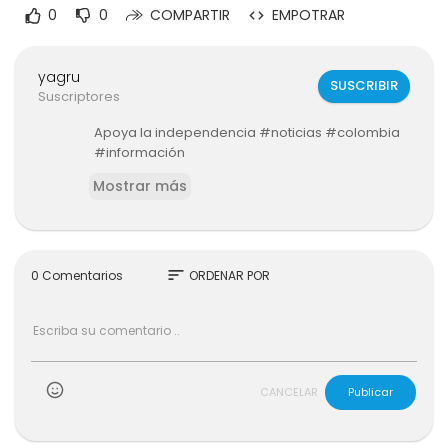
0
0
COMPARTIR
EMPOTRAR
yagru
SUSCRIBIR
Suscriptores
Apoya la independencia #noticias #colombia
#información
Mostrar más
sort
0 Comentarios
ORDENAR POR
CANCELAR
Publicar