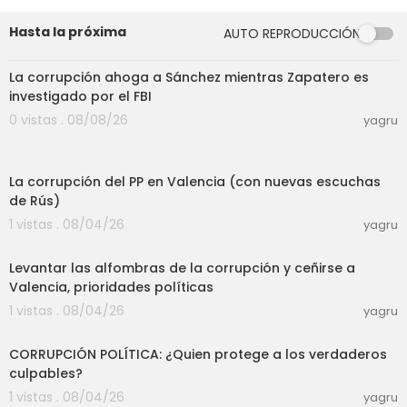
Hasta la próxima
AUTO REPRODUCCIÓN
52:54
La corrupción ahoga a Sánchez mientras Zapatero es
investigado por el FBI
0 vistas . 08/08/26
yagru
16:33
La corrupción del PP en Valencia (con nuevas escuchas
de Rús)
1 vistas . 08/04/26
yagru
11:35
Levantar las alfombras de la corrupción y ceñirse a
Valencia, prioridades políticas
1 vistas . 08/04/26
yagru
23:18
CORRUPCIÓN POLÍTICA: ¿Quien protege a los verdaderos
culpables?
1 vistas . 08/04/26
yagru