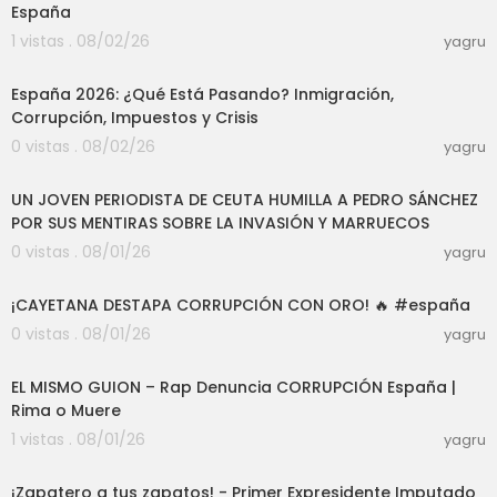
España
1 vistas . 08/02/26
yagru
07:04
España 2026: ¿Qué Está Pasando? Inmigración,
Corrupción, Impuestos y Crisis
0 vistas . 08/02/26
yagru
20:24
UN JOVEN PERIODISTA DE CEUTA HUMILLA A PEDRO SÁNCHEZ
POR SUS MENTIRAS SOBRE LA INVASIÓN Y MARRUECOS
0 vistas . 08/01/26
yagru
05:59
¡CAYETANA DESTAPA CORRUPCIÓN CON ORO! 🔥 #españa
0 vistas . 08/01/26
yagru
04:15
EL MISMO GUION – Rap Denuncia CORRUPCIÓN España |
Rima o Muere
1 vistas . 08/01/26
yagru
03:20
¡Zapatero a tus zapatos! - Primer Expresidente Imputado