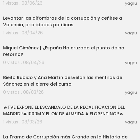
1 vistas . 08/06/26
yagru
11:35
Levantar las alfombras de la corrupción y ceñirse a
Valencia, prioridades políticas
1 vistas . 08/04/26
yagru
01:21:35
Miquel Giménez | ¿España Ha cruzado el punto de no
retorno?
0 vistas . 08/04/26
yagru
06:56
Bieito Rubido y Ana Martín desvelan las mentiras de
Sánchez en el cierre del curso
0 vistas . 08/03/26
yagru
14:31
🔥TVE EXPONE EL ESCÁNDALO DE LA RECALIFICACIÓN DEL
MADRID!!🔥1000M Y EL OK DE ALMEIDA A FLORENTINO!!🔥
1 vistas . 08/03/26
yagru
56:29
La Trama de Corrupción más Grande en la Historia de