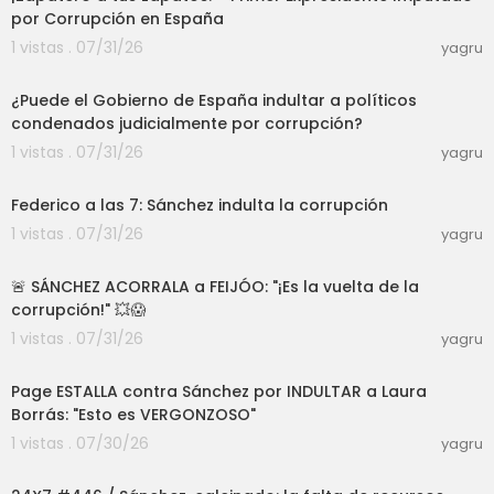
por Corrupción en España
1 vistas . 07/31/26
yagru
07:24
¿Puede el Gobierno de España indultar a políticos
condenados judicialmente por corrupción?
1 vistas . 07/31/26
yagru
37:01
Federico a las 7: Sánchez indulta la corrupción
1 vistas . 07/31/26
yagru
21:05
🚨 SÁNCHEZ ACORRALA a FEIJÓO: "¡Es la vuelta de la
corrupción!" 💥😱
1 vistas . 07/31/26
yagru
03:20
Page ESTALLA contra Sánchez por INDULTAR a Laura
Borrás: "Esto es VERGONZOSO"
1 vistas . 07/30/26
yagru
52:00