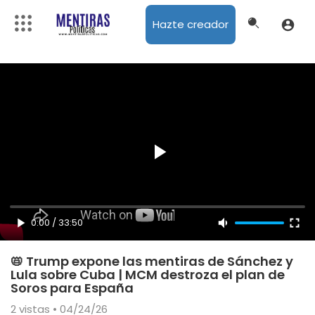
Hazte creador
0:00
/
33:50
📛 Trump expone las mentiras de Sánchez y
Lula sobre Cuba | MCM destroza el plan de
Soros para España
2
vistas • 04/24/26