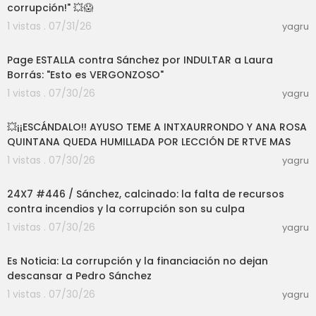
corrupción!" 💥😱
1 vistas . 07/31/26
yagru
03:20
Page ESTALLA contra Sánchez por INDULTAR a Laura
Borrás: "Esto es VERGONZOSO"
1 vistas . 07/30/26
yagru
10:37
💥¡¡ESCÁNDALO!! AYUSO TEME A INTXAURRONDO Y ANA ROSA
QUINTANA QUEDA HUMILLADA POR LECCIÓN DE RTVE MAS
1 vistas . 07/30/26
yagru
52:00
24X7 #446 / Sánchez, calcinado: la falta de recursos
contra incendios y la corrupción son su culpa
1 vistas . 07/30/26
yagru
08:15
Es Noticia: La corrupción y la financiación no dejan
descansar a Pedro Sánchez
1 vistas . 07/30/26
yagru
47:49