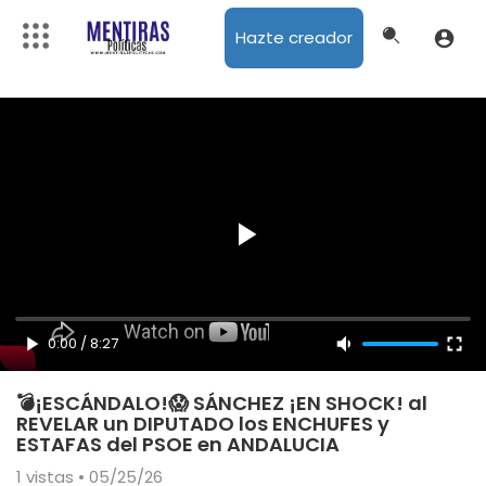
Hazte creador
0:00
/
8:27
💣¡ESCÁNDALO!😱 SÁNCHEZ ¡EN SHOCK! al
REVELAR un DIPUTADO los ENCHUFES y
ESTAFAS del PSOE en ANDALUCIA
1
vistas • 05/25/26