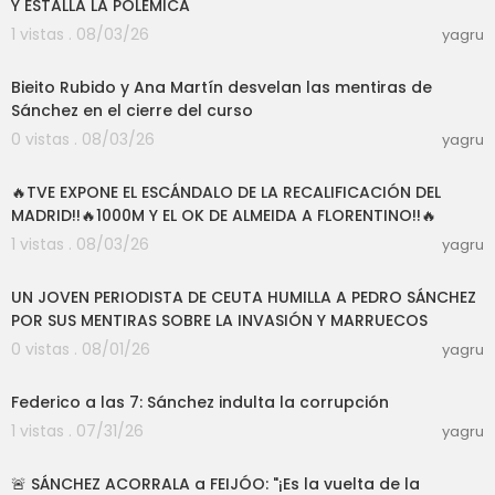
Y ESTALLA LA POLÉMICA
1 vistas . 08/03/26
yagru
06:56
Bieito Rubido y Ana Martín desvelan las mentiras de
Sánchez en el cierre del curso
0 vistas . 08/03/26
yagru
14:31
🔥TVE EXPONE EL ESCÁNDALO DE LA RECALIFICACIÓN DEL
MADRID!!🔥1000M Y EL OK DE ALMEIDA A FLORENTINO!!🔥
1 vistas . 08/03/26
yagru
20:24
UN JOVEN PERIODISTA DE CEUTA HUMILLA A PEDRO SÁNCHEZ
POR SUS MENTIRAS SOBRE LA INVASIÓN Y MARRUECOS
0 vistas . 08/01/26
yagru
37:01
Federico a las 7: Sánchez indulta la corrupción
1 vistas . 07/31/26
yagru
21:05
🚨 SÁNCHEZ ACORRALA a FEIJÓO: "¡Es la vuelta de la