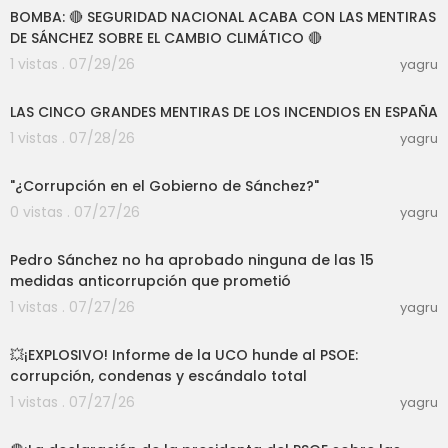
BOMBA: 🔴 SEGURIDAD NACIONAL ACABA CON LAS MENTIRAS
DE SÁNCHEZ SOBRE EL CAMBIO CLIMÁTICO 🔴
1 vistas . 07/29/26
yagru
04:25
LAS CINCO GRANDES MENTIRAS DE LOS INCENDIOS EN ESPAÑA
1 vistas . 07/28/26
yagru
04:34
"¿Corrupción en el Gobierno de Sánchez?"
0 vistas . 07/27/26
yagru
03:33
Pedro Sánchez no ha aprobado ninguna de las 15
medidas anticorrupción que prometió
1 vistas . 07/27/26
yagru
11:33
💥¡EXPLOSIVO! Informe de la UCO hunde al PSOE:
corrupción, condenas y escándalo total
1 vistas . 07/27/26
yagru
02:52:51