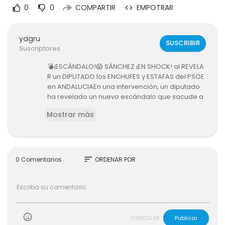
0
0
COMPARTIR
EMPOTRAR
yagru
SUSCRIBIR
Suscriptores
💣¡ESCÁNDALO!😱 SÁNCHEZ ¡EN SHOCK! al REVELA
R un DIPUTADO los ENCHUFES y ESTAFAS del PSOE
en ANDALUCIAEn una intervención, un diputado
ha revelado un nuevo escándalo que sacude a
l Partido Socialista en Andalucía. Durante su dis
Mostrar más
curso, el parlamentario expuso una serie de su
puestos enchufes y estafas que habrían sido or
questados por miembros del PSOE en la región.
Estas graves acusaciones dejaron en shock al
presidente Pedro Sánchez, quien se ha visto en
sort
0 Comentarios
ORDENAR POR
vuelto en la polémica.#pedrosanchez #sanch
ez #andalucia #congresodelosdiputados #ps
oe #elpuntoblanco #puntoblanco
CANCELAR
Publicar