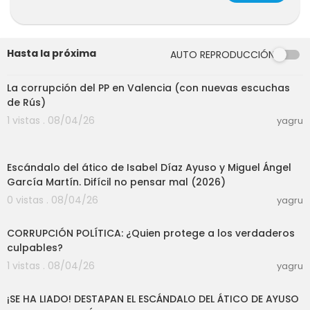
Hasta la próxima
AUTO REPRODUCCIÓN
16:33
La corrupción del PP en Valencia (con nuevas escuchas
de Rús)
1 vistas . 08/04/26
yagru
14:27
Escándalo del ático de Isabel Díaz Ayuso y Miguel Ángel
García Martín. Difícil no pensar mal (2026)
0 vistas . 08/04/26
yagru
23:18
CORRUPCIÓN POLÍTICA: ¿Quien protege a los verdaderos
culpables?
1 vistas . 08/04/26
yagru
29:40
¡SE HA LIADO! DESTAPAN EL ESCÁNDALO DEL ÁTICO DE AYUSO