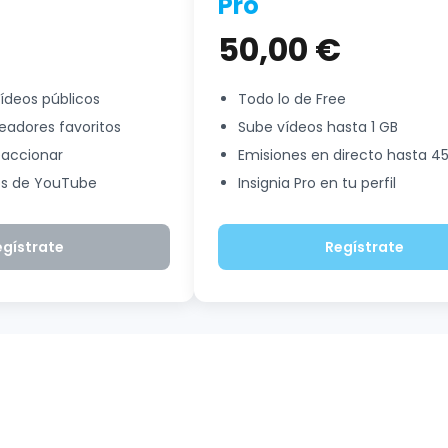
Pro
50,00 €
vídeos públicos
Todo lo de Free
readores favoritos
Sube vídeos hasta 1 GB
eaccionar
Emisiones en directo hasta 4
os de YouTube
Insignia Pro en tu perfil
egístrate
Regístrate