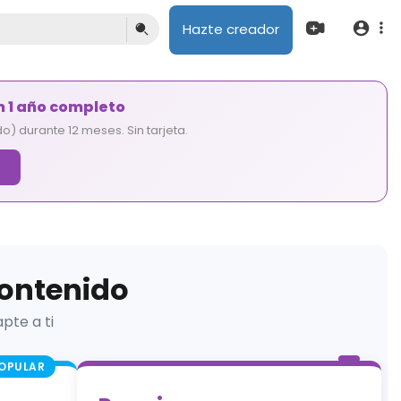
Hazte creador
m 1 año completo
o) durante 12 meses. Sin tarjeta.
→
contenido
pte a ti
OPULAR